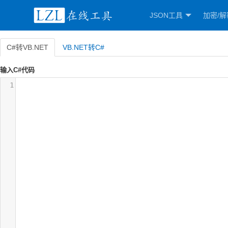
JSON工具
加密/解
C#转VB.NET
VB.NET转C#
输入C#代码
1