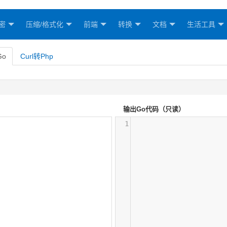
密
压缩/格式化
前端
转换
文档
生活工具
Go
Curl转Php
输出Go代码（只读）
1