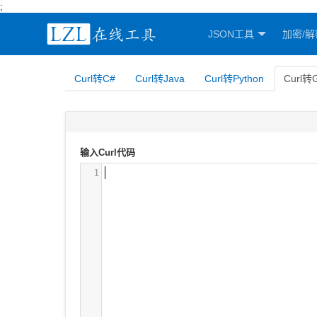
;
JSON工具
加密/解
Curl转C#
Curl转Java
Curl转Python
Curl转
输入Curl代码
1