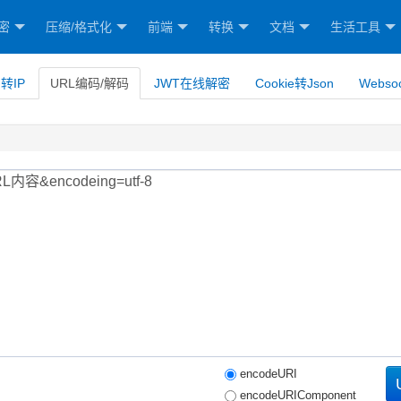
密
压缩/格式化
前端
转换
文档
生活工具
转IP
URL编码/解码
JWT在线解密
Cookie转Json
Webso
encodeURI
encodeURIComponent