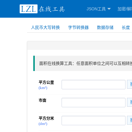
JSON工具
加密/解
人民币大写转换
字节转换器
数据存储
长度
面积在线换算工具：任意面积单位之间可以互相转
平方公里
(km²)
市亩
平方分米
(dm²)