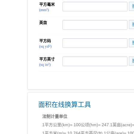
平方毫米
(mm²)
英亩
平方码
(sq yd²)
平方英寸
(sq in²)
面积在线换算工具
法制计量单位
1平方公里(km)= 100公顷(hm)= 247.1英亩(acre)=
1平方米(m)= 10.764平方英尺(ft) 1公亩(are)= 1