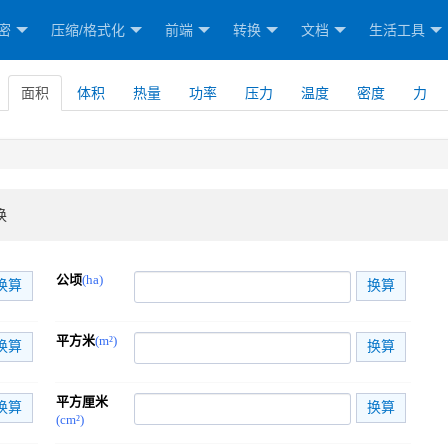
密
压缩/格式化
前端
转换
文档
生活工具
面积
体积
热量
功率
压力
温度
密度
力
换
公顷
(ha)
平方米
(m²)
平方厘米
(cm²)