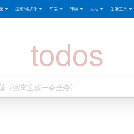
密
压缩/格式化
前端
转换
文档
生活工具
todos