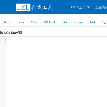
JSON工具
加密/解
Json
Java
C++
VB.NET
Go
Kotlin
Dart
Typ
输入C# Dto代码
1