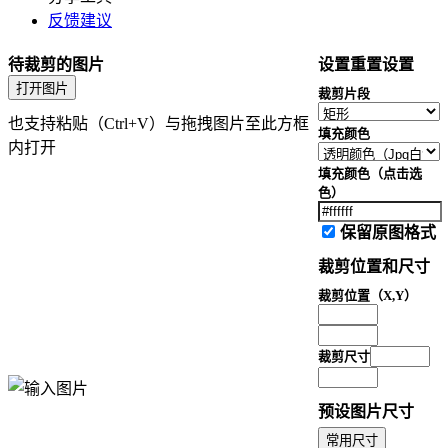
调节图片透明度
反馈建议
图片添加噪声
PNG转JPG
待裁剪的图片
设置
重置设置
JPG转PNG
打开图片
裁剪片段
WebP转PNG
也支持粘贴（Ctrl+V）与拖拽图片至此方框
PNG转WebP
填充颜色
内打开
颜色提取
图片配色提取
填充颜色（点击选
色）
颜色通道提取
图片质量调整
保留原图格式
尺寸调整
裁剪位置和尺寸
图片旋转
裁剪位置（X,Y）
图片裁剪
调整图片倾斜度
图片等比缩放裁剪
裁剪尺寸
图片加水印
图片矩形适配
预设图片尺寸
图片添加背景
常用尺寸