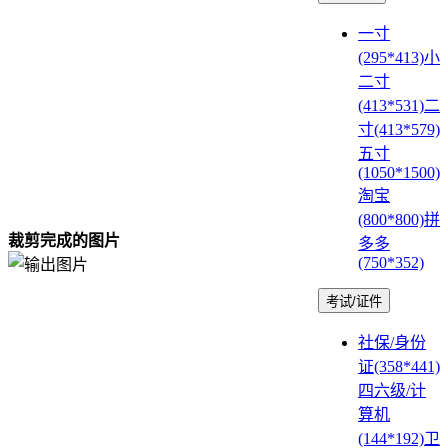
坐标拾取
添加马赛克
一寸
图像模糊处理
(295*413)
小
图像锐化
二寸
图片亮度调整
(413*531)
二
对比度调整
寸(413*579)
亮度调整
五寸
色调调整
(1050*1500)
饱和度调整
淘宝
棕褐色调滤镜
(800*800)
拼
裁剪完成的图片
彩虹滤镜
多多
(750*352)
反相/反色
图像特效处理
考试/证件
图片等比例放大
图片尺寸缩小
社保/身份
图像灰度
证(358*441)
图片批量复制
四六级/计
图片水平翻转
算机
图像垂直翻转
(144*192)
卫