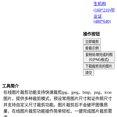
图像方向调整
生机构
隐藏敏感信息
(160*210)
毕
图片添加边框
业证
WIFI二维码生成器
(480*640)
纯色图片
证件照尺寸修改
操作按钮
二维码提取
立即裁剪
文字转图片
查看示例
图片智能压缩
复制处理完成的图
仿制图章
片(PNG格式)
图标批量生成
下载裁剪完的图片
黑白版画
清空
图片圆角
PNG反向抠图
工具简介
图片水印平铺
在线图片裁剪功能支持快速裁剪jpg、jpeg、bmp、png、icon
透明图像查看
图片，提供多种裁剪模式，预设常用图片尺寸和证件照尺寸
生成邮箱地址图片
并支持自定义尺寸裁剪功能。图片裁剪后不会破坏图像质
透明图形蒙版生成
量，在线图片裁剪功能操作简单轻松，一键完成图片裁剪需
图片编辑