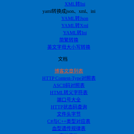
XML转Ini
yaml转换成json、xml、ini
YAML转Json
YAML转Xml
YAML转Ini
简繁转换
英文字母大小写转换
文档
博客文章列表
HTTP Content-Type对照表
ASCII码对照表
HTML转义字符表
端口号大全
HTTP状态码查询
文件头字节
C#与C++类型对应表
血型遗传规律表