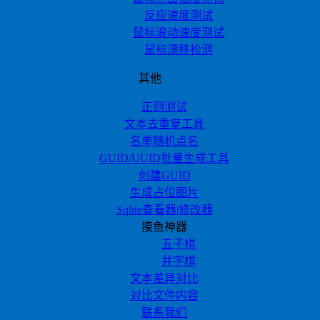
反应速度测试
鼠标滚动速度测试
鼠标漂移检测
其他
正则测试
文本去重复工具
名单随机点名
GUID/UUID批量生成工具
创建GUID
生成占位图片
Sqlite查看器|修改器
摸鱼神器
五子棋
井字棋
文本差异对比
对比文件内容
联系我们