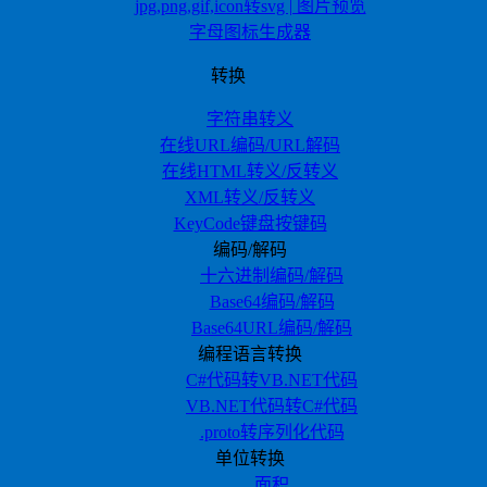
jpg,png,gif,icon转svg | 图片预览
字母图标生成器
转换
字符串转义
在线URL编码/URL解码
在线HTML转义/反转义
XML转义/反转义
KeyCode键盘按键码
编码/解码
十六进制编码/解码
Base64编码/解码
Base64URL编码/解码
编程语言转换
C#代码转VB.NET代码
VB.NET代码转C#代码
.proto转序列化代码
单位转换
面积