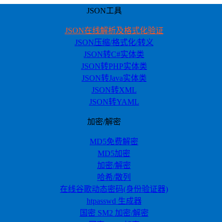
JSON工具
JSON在线解析及格式化验证
JSON压缩/格式化/转义
JSON转C#实体类
JSON转PHP实体类
JSON转Java实体类
JSON转XML
JSON转YAML
加密/解密
MD5免费解密
MD5加密
加密/解密
哈希/散列
在线谷歌动态密码(身份验证器)
htpasswd 生成器
国密 SM2 加密/解密