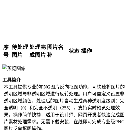
色调调整
饱和度调整
棕褐色调滤镜
彩虹滤镜
反相/反色
图像特效处理
图片等比例放大
序
待处理
处理完
图片名
状态
操作
图片尺寸缩小
号
图片
成图片
称
图像灰度
图片批量复制
图片水平翻转
工具简介
图像垂直翻转
本工具提供专业的PNG图片反向抠图功能，可快速将图片的
图像方向调整
透明区域与非透明区域进行反转处理。用户可自定义设置非
图片添加边框
透明区域颜色，处理后的图片自动生成两种透明度级别：完
证件照尺寸修改
全透明（0）和完全不透明（255）。支持实时预览处理效
黑白版画
果，操作简单快捷，适用于设计师、网页开发者快速完成图
图片圆角
片素材处理需求。无需下载安装，在线即可完成专业级PNG
PNG反向抠图
图片反向抠图操作。