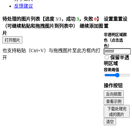
批量修改图片颜色
反馈建议
批量图片色彩调整
批量图片添加噪声
待处理的图片列表
【进度
3/3
，成功
3
，失败
0
】
设置
重置设
批量JPG转PNG
（可继续粘贴和拖拽图片到列表中）
继续添加图
置
WebP转PNG
片
非透明区域颜
批量PNG转WebP
打开图片
色（点击选
图片配色提取
色）
也支持粘贴（Ctrl+V）与拖拽图片至此方框内打
批量颜色通道提取
开
保留半透
图片质量调整
明区域
批量尺寸调整
容差阈值
图片旋转
批量调整图片倾斜度
操作按钮
图片添加背景
添加马赛克
反向抠图
图像模糊处理
查看示例
图像锐化
下载处理完
图片亮度调整
成的图片
对比度调整
清空
亮度调整