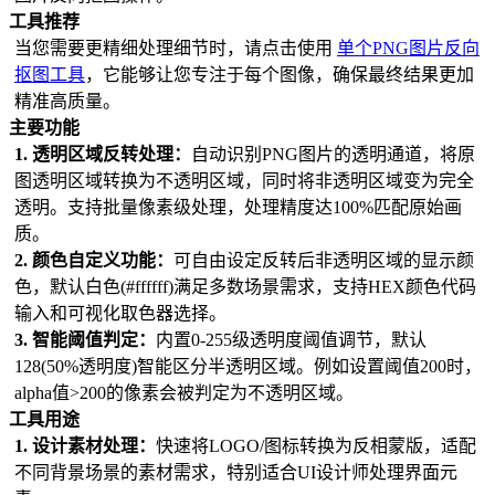
图片水印平铺
工具推荐
合并拼图
当您需要更精细处理细节时，请点击使用
单个PNG图片反向
抠图工具
，它能够让您专注于每个图像，确保最终结果更加
精准高质量。
主要功能
1. 透明区域反转处理：
自动识别PNG图片的透明通道，将原
图透明区域转换为不透明区域，同时将非透明区域变为完全
透明。支持批量像素级处理，处理精度达100%匹配原始画
质。
2. 颜色自定义功能：
可自由设定反转后非透明区域的显示颜
色，默认白色(#ffffff)满足多数场景需求，支持HEX颜色代码
输入和可视化取色器选择。
3. 智能阈值判定：
内置0-255级透明度阈值调节，默认
128(50%透明度)智能区分半透明区域。例如设置阈值200时，
alpha值>200的像素会被判定为不透明区域。
工具用途
1. 设计素材处理：
快速将LOGO/图标转换为反相蒙版，适配
不同背景场景的素材需求，特别适合UI设计师处理界面元