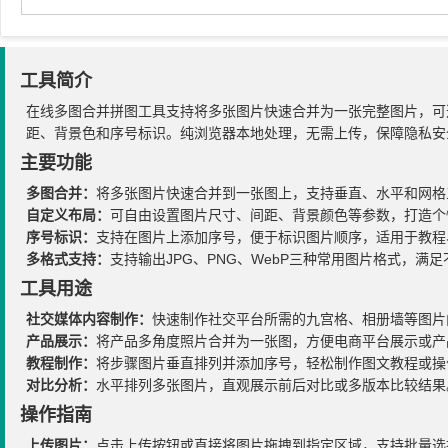
工具简介
在线多图合并拼图工具支持将多张图片快速合并为一张完整图片，可
距、背景色和序号标识。纯浏览器本地处理，无需上传，保障隐私安
主要功能
多图合并：
将多张图片快速合并到一张图上，支持垂直、水平和网格
自定义布局：
可自由设置图片尺寸、间距、背景颜色等参数，打造个
序号标识：
支持在图片上添加序号，便于标识图片顺序，适用于教程
多格式支持：
支持输出JPG、PNG、WebP三种常用图片格式，满
工具用途
社交媒体内容制作：
快速制作社交平台所需的九宫格、相册墙等图片
产品展示：
将产品多角度照片合并为一张图，方便电商平台展示或产
教程制作：
将步骤图片垂直排列并添加序号，轻松制作图文教程或操
对比分析：
水平排列多张图片，直观展示前后对比或多版本比较结果
操作指南
上传图片：
点击上传按钮或直接将图片拖拽到指定区域，支持批量选