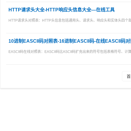
HTTP请求头大全-HTTP响应头信息大全—在线工具
HTTP请求头对照表：HTTP头信息包括通用头、请求头、响应头和实体头四个
10进制EASCII码对照表-16进制EASCII码-在线EASCII码
EASCII码在线对照表：EASCII码比ASCII码扩充出来的符号包括表格符号
首