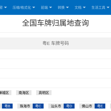
密
压缩/格式化
前端
转换
文档
生活工具
全国车牌归属地查询
粤E 车牌号码
禅城区
南海区
高明区
粤B
珠海市
粤C
汕头市
粤D
佛山市
粤E