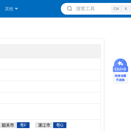
搜索工具
其他
Ctrl
K
韶关市
粤F
湛江市
粤G