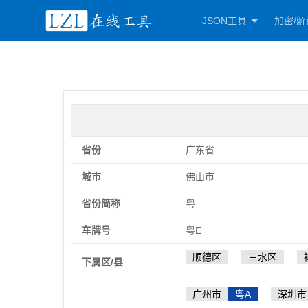
JSON工具
加密/解
省份
广东省
城市
佛山市
省份简称
粤
车牌号
粤E
顺德区
三水区
下属区/县
广州市
粤A
深圳市