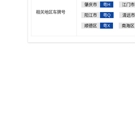
肇庆市
粤H
江门市
相关地区车牌号
阳江市
粤Q
清远市
顺德区
粤X
南海区