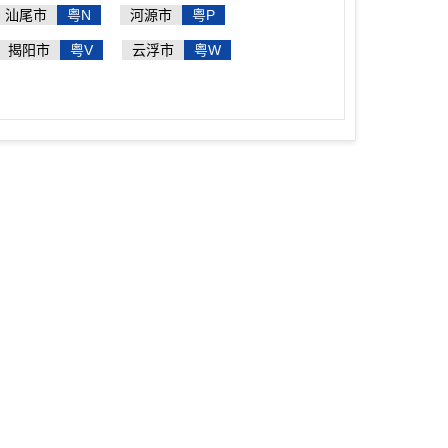
汕尾市
粤N
河源市
粤P
揭阳市
粤V
云浮市
粤W