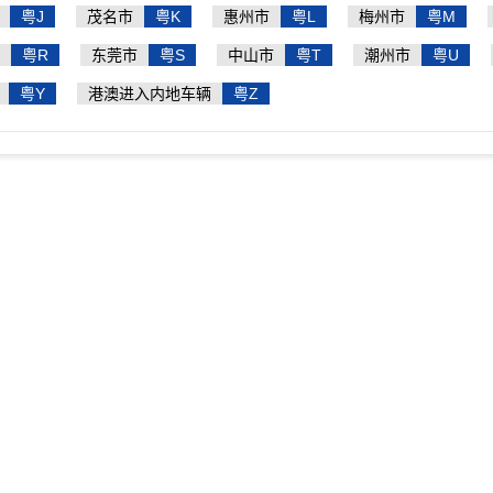
粤J
茂名市
粤K
惠州市
粤L
梅州市
粤M
粤R
东莞市
粤S
中山市
粤T
潮州市
粤U
粤Y
港澳进入内地车辆
粤Z