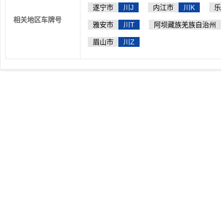
遂宁市
川J
内江市
川K
乐
相关地区车牌号
雅安市
川T
阿坝藏族羌族自治州
眉山市
川Z