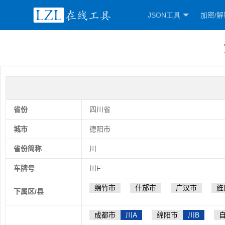
JSON工具
加密/解
省份
四川省
城市
德阳市
省份简称
川
车牌号
川F
绵竹市
什邡市
广汉市
旌
下属区/县
成都市
川A
绵阳市
川B