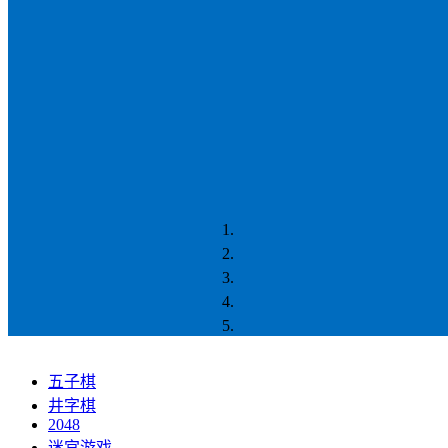
五子棋
井字棋
2048
迷宫游戏