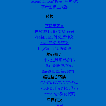
jpg,png,gif,icon转svg | 图片预览
字母图标生成器
转换
字符串转义
在线URL编码/URL解码
在线HTML转义/反转义
XML转义/反转义
KeyCode键盘按键码
编码/解码
十六进制编码/解码
Base64编码/解码
Base64URL编码/解码
编程语言转换
C#代码转VB.NET代码
VB.NET代码转C#代码
.proto转序列化代码
单位转换
面积