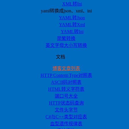
XML转Ini
yaml转换成json、xml、ini
YAML转Json
YAML转Xml
YAML转Ini
简繁转换
英文字母大小写转换
文档
博客文章列表
HTTP Content-Type对照表
ASCII码对照表
HTML转义字符表
端口号大全
HTTP状态码查询
文件头字节
C#与C++类型对应表
血型遗传规律表