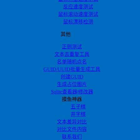
反应速度测试
鼠标滚动速度测试
鼠标漂移检测
其他
正则测试
文本去重复工具
名单随机点名
GUID/UUID批量生成工具
创建GUID
生成占位图片
Sqlite查看器|修改器
摸鱼神器
五子棋
井字棋
文本差异对比
对比文件内容
联系我们