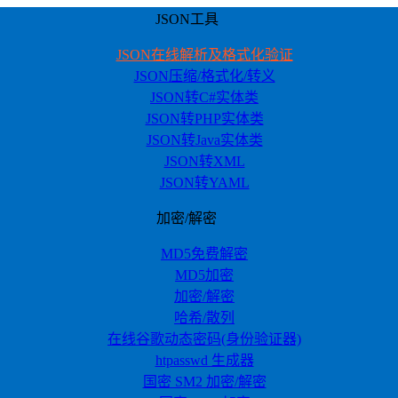
JSON工具
JSON在线解析及格式化验证
JSON压缩/格式化/转义
JSON转C#实体类
JSON转PHP实体类
JSON转Java实体类
JSON转XML
JSON转YAML
加密/解密
MD5免费解密
MD5加密
加密/解密
哈希/散列
在线谷歌动态密码(身份验证器)
htpasswd 生成器
国密 SM2 加密/解密